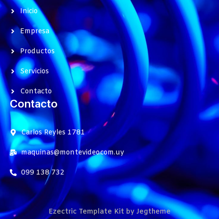
Inicio
Empresa
Productos
Servicios
Contacto
Contacto
Carlos Reyles 1781
maquinas@montevideo.com.uy
099 138 732
Ezectric Template Kit by Jegtheme